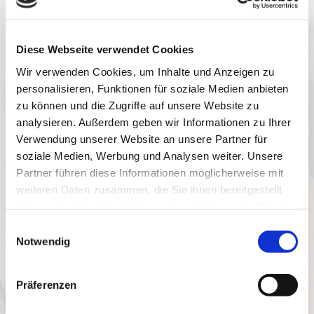
Malerbetrieb Dausch GmbH
Diese Webseite verwendet Cookies
Gewerbering 40
91341 Röttenbach in Mittelfranken bei Erlangen
Wir verwenden Cookies, um Inhalte und Anzeigen zu
personalisieren, Funktionen für soziale Medien anbieten
zu können und die Zugriffe auf unsere Website zu
Telefon:
09195 4610
analysieren. Außerdem geben wir Informationen zu Ihrer
Fax: 09195 6305
Verwendung unserer Website an unsere Partner für
E-Mail:
info@firma-dausch.de
soziale Medien, Werbung und Analysen weiter. Unsere
Partner führen diese Informationen möglicherweise mit
weiteren Daten zusammen, die Sie ihnen bereitgestellt
haben oder die sie im Rahmen Ihrer Nutzung der Dienste
gesammelt haben.
Einwilligungsauswahl
Bitte akzeptieren Sie Marketing-Cookies, um
Notwendig
diese Karte anzuzeigen.
Accept cookies
Präferenzen